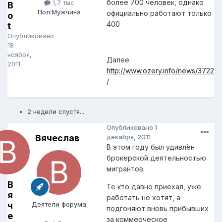
более 700 человек, однако
1,7 тыс
B
Пол:
Мужчина
официально работают только
o
400
t
Опубликовано
18
ноября,
Далее:
2011
http://www.ozery.info/news/3722
/
2 недели спустя...
Опубликовано
1
Вячеслав
декабря, 2011
В этом году был удивлён
брокерской деятельностью
мигрантов.
В
Те кто давно приехал, уже
я
работать не хотят, а
ч
Деятели форума
подгоняют вновь прибывших
е
за коммерческое