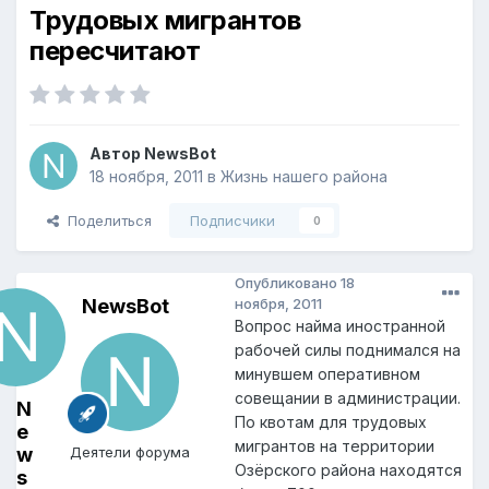
Трудовых мигрантов
пересчитают
Автор
NewsBot
18 ноября, 2011
в
Жизнь нашего района
Поделиться
Подписчики
0
Опубликовано
18
NewsBot
ноября, 2011
Вопрос найма иностранной
рабочей силы поднимался на
минувшем оперативном
совещании в администрации.
N
По квотам для трудовых
e
мигрантов на территории
w
Деятели форума
Озёрского района находятся
s