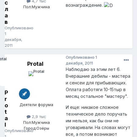
4,7 тыс
с
вознаграждение.
Пол:
Мужчина
л
а
в
Опубликовано
1
декабря,
2011
Опубликовано
1
Protal
декабря, 2011
Наблюдаю за этим лет 6.
Вчерашние дебилы - мастера
и сенсеи для прибывающих.
Оплата работяги 10-15тыр в
P
месяц остальное "мастеру".
r
o
Деятели форума
И еще: никакое сложное
t
техническое дело поручать
2,9 тыс
a
им нельзя, как бы они не
Пол:
Мужчина
l
уговаривали. На словах могут
Город:
Озёры
Опубликовано
все, а потом возникают
1