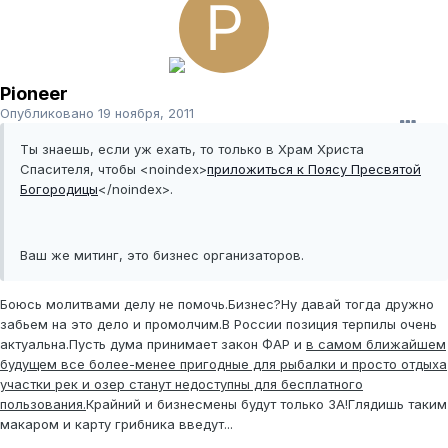
Pioneer
Опубликовано
19 ноября, 2011
Ты знаешь, если уж ехать, то только в Храм Христа
Спасителя, чтобы
<noindex>
приложиться к Поясу Пресвятой
Богородицы
</noindex>
.
Ваш же митинг, это бизнес организаторов.
Боюсь молитвами делу не помочь.Бизнес?Ну давай тогда дружно
забьем на это дело и промолчим.В России позиция терпилы очень
актуальна.Пусть дума принимает закон ФАР и
в самом ближайшем
будущем все более-менее пригодные для рыбалки и просто отдыха
участки рек и озер станут недоступны для бесплатного
пользования.
Крайний и бизнесмены будут только ЗА!Глядишь таким
макаром и карту грибника введут...