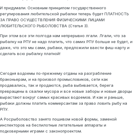
И придумали. Основным принципом государственного
регулирования любительской рыбалки теперь будет ПЛАТНОСТЬ
ЗА ПРАВО ОСУЩЕСТВЛЕНИЯ ФИЗИЧЕСКИМИ ЛИЦАМИ
ЛЮБИТЕЛЬСКОГО РЫБОЛОВСТВА (Статья 3).
При этом все эти полгода нам непрерывно лгали. Лгали, что за
рыбалку на РПУ не надо платить, что самих РПУ больше не будет, и
даже, что это мы сами, рыбаки, предложили ввести фиш-карту и
сделать всю рыбалку платной!
Сегодня водоемы по-прежнему отданы на разграбление
браконьерам, и на произвол промысловиков, сети как
продавались, так и продаются, рыба выбивается, берега
превращены в свалки мусора и все новые заборы и новые дворцы
вырастают вокруг самых красивых водоемов. И как и раньше,
рыбаки должны платить коммерсантам за право ловить рыбу на
РПУ.
А Росрыболовство занято пошивом новой формы, заменой
инспекторов на беспилотные летательные аппараты и
подковерными играми с законопроектом.