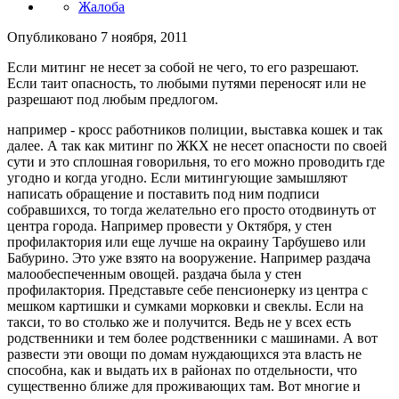
Жалоба
Опубликовано
7 ноября, 2011
Если митинг не несет за собой не чего, то его разрешают.
Если таит опасность, то любыми путями переносят или не
разрешают под любым предлогом.
например - кросс работников полиции, выставка кошек и так
далее. А так как митинг по ЖКХ не несет опасности по своей
сути и это сплошная говорильня, то его можно проводить где
угодно и когда угодно. Если митингующие замышляют
написать обращение и поставить под ним подписи
собравшихся, то тогда желательно его просто отодвинуть от
центра города. Например провести у Октября, у стен
профилактория или еще лучше на окраину Тарбушево или
Бабурино. Это уже взято на вооружение. Например раздача
малообеспеченным овощей. раздача была у стен
профилактория. Представьте себе пенсионерку из центра с
мешком картишки и сумками морковки и свеклы. Если на
такси, то во столько же и получится. Ведь не у всех есть
родственники и тем более родственники с машинами. А вот
развести эти овощи по домам нуждающихся эта власть не
способна, как и выдать их в районах по отдельности, что
существенно ближе для проживающих там. Вот многие и