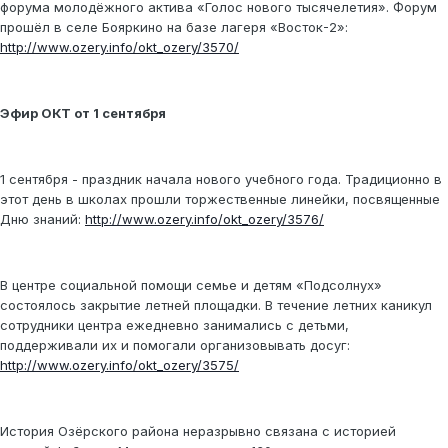
форума молодёжного актива «Голос нового тысячелетия». Форум
прошёл в селе Бояркино на базе лагеря «Восток-2»:
http://www.ozery.info/okt_ozery/3570/
Эфир ОКТ от 1 сентября
1 сентября - праздник начала нового учебного года. Традиционно в
этот день в школах прошли торжественные линейки, посвященные
Дню знаний:
http://www.ozery.info/okt_ozery/3576/
В центре социальной помощи семье и детям «Подсолнух»
состоялось закрытие летней площадки. В течение летних каникул
сотрудники центра ежедневно занимались с детьми,
поддерживали их и помогали организовывать досуг:
http://www.ozery.info/okt_ozery/3575/
История Озёрского района неразрывно связана с историей