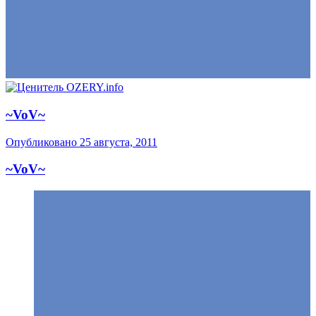
~VoV~
Опубликовано
25 августа, 2011
~VoV~