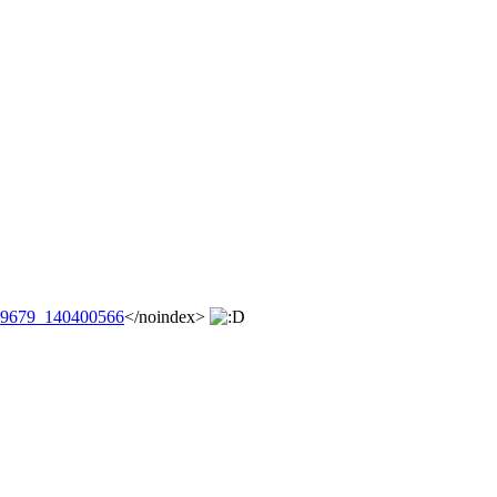
2739679_140400566
</noindex>