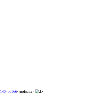
9_140400566
</noindex>