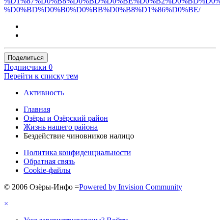
%D1%87%D0%B8%D0%BD%D0%BE%D0%B2%D0%BD%D0%
%D0%BD%D0%B0%D0%BB%D0%B8%D1%86%D0%BE/
Поделиться
Подписчики
0
Перейти к списку тем
Активность
Главная
Озёры и Озёрский район
Жизнь нашего района
Бездействие чиновников налицо
Политика конфиденциальности
Обратная связь
Cookie-файлы
© 2006 Озёры-Инфо
=
Powered by Invision Community
×