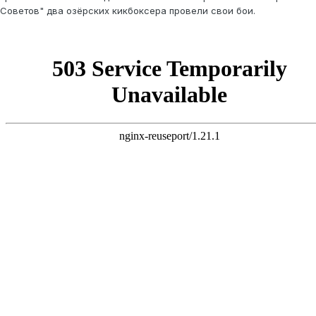
Советов" два озёрских кикбоксера провели свои бои.