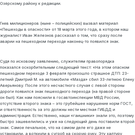
Озёрскому району к редакции.
Гнев милиционеров (ныне – полицейских) вызвал материал
«Пешеходы в опасности» от 18 марта этого года, в котором наш
журналист Иван Железнов рассказал о том, что сразу после
аварии на пешеходном переходе наконец-то появился знак.
Судя по исковому заявлению, служителям правопорядка
показался оскорбительным следующий текст: «На этом опасном
пешеходном переходе 3 февраля произошло страшное ДТП: 23-
летний Дмитрий М. на автомобиле «Мазда» сбил 33-летнюю Елену
Аверьянову. После этого несчастного случая с левой стороны
дороги появился знак пешеходного перехода (на правой стороне
он был). Как нам пояснили в госавтоинспекции МВД России,
отсутствие второго знака – это грубейшее нарушение норм ГОСТ,
и ответственность за это должны нести местная ГИБДД и
администрация. Естественно, наши «гаишники» знали это, поэтому
быстро зашевелились и уже на следующий день поставили второй
знак. Самое печальное, что на самом деле его даже не
установили, а воткнули в сугроб на скорую руку. Эту халтуру