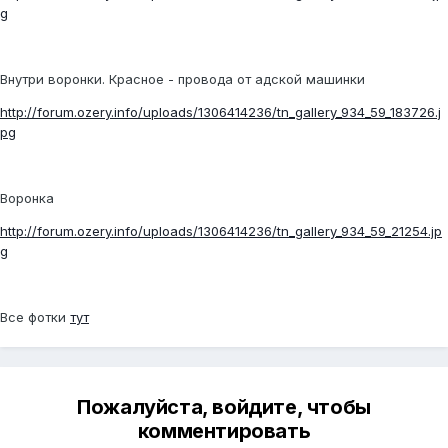
g
Внутри воронки. Красное - провода от адской машинки
http://forum.ozery.info/uploads/1306414236/tn_gallery_934_59_183726.j
pg
Воронка
http://forum.ozery.info/uploads/1306414236/tn_gallery_934_59_21254.jp
g
Все фотки
тут
Пожалуйста, войдите, чтобы
комментировать