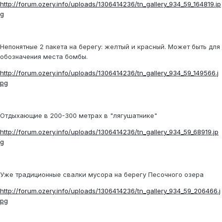
http://forum.ozery.info/uploads/1306414236/tn_gallery_934_59_164819.jp
g
Непонятные 2 пакета на берегу: желтый и красный. Может быть для
обозначения места бомбы.
http://forum.ozery.info/uploads/1306414236/tn_gallery_934_59_149566.j
pg
Отдыхающие в 200-300 метрах в "лягушатнике"
http://forum.ozery.info/uploads/1306414236/tn_gallery_934_59_68919.jp
g
Уже традиционные свалки мусора на берегу Песочного озера
http://forum.ozery.info/uploads/1306414236/tn_gallery_934_59_206466.j
pg