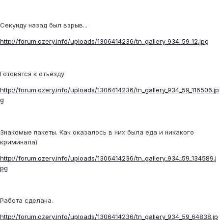
Секунду назад был взрыв...
http://forum.ozery.info/uploads/1306414236/tn_gallery_934_59_12.jpg
Готовятся к отъезду
http://forum.ozery.info/uploads/1306414236/tn_gallery_934_59_116506.jp
g
Знакомые пакеты. Как оказалось в них была еда и никакого
криминала)
http://forum.ozery.info/uploads/1306414236/tn_gallery_934_59_134589.j
pg
Работа сделана.
http://forum.ozery.info/uploads/1306414236/tn_gallery_934_59_64838.jp