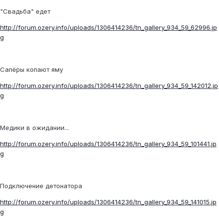
"Свадьба" едет
http://forum.ozery.info/uploads/1306414236/tn_gallery_934_59_62996.jp
g
Сапёры копают яму
http://forum.ozery.info/uploads/1306414236/tn_gallery_934_59_142012.jp
g
Медики в ожидании...
http://forum.ozery.info/uploads/1306414236/tn_gallery_934_59_101441.jp
g
Подключение детонатора
http://forum.ozery.info/uploads/1306414236/tn_gallery_934_59_141015.jp
g