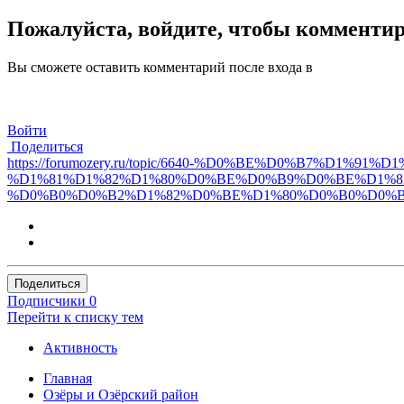
Пожалуйста, войдите, чтобы комменти
Вы сможете оставить комментарий после входа в
Войти
Поделиться
https://forumozery.ru/topic/6640-%D0%BE%D0%B7%D1%
%D1%81%D1%82%D1%80%D0%BE%D0%B9%D0%BE%D1%8
%D0%B0%D0%B2%D1%82%D0%BE%D1%80%D0%B0%D0%B
Поделиться
Подписчики
0
Перейти к списку тем
Активность
Главная
Озёры и Озёрский район