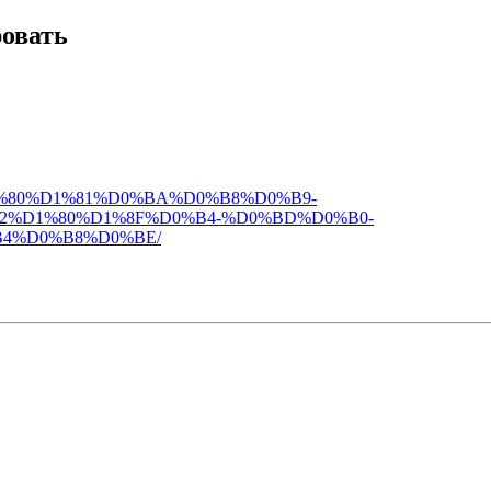
ровать
91%D1%80%D1%81%D0%BA%D0%B8%D0%B9-
2%D1%80%D1%8F%D0%B4-%D0%BD%D0%B0-
4%D0%B8%D0%BE/