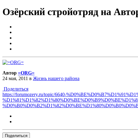
Озёрский стройотряд на Авто
Автор
=ORG=
24 мая, 2011
в
Жизнь нашего района
Поделиться
https://forumozery.ru/topic/6640-%D0%BE%D0%B7%D1%
%D1%81%D1%82%D1%80%D0%BE%D0%B9%D0%BE%D1%8
%D0%B0%D0%B2%D1%82%D0%BE%D1%80%D0%B0%D0%B
Поделиться