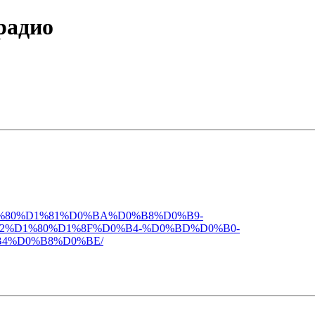
радио
91%D1%80%D1%81%D0%BA%D0%B8%D0%B9-
2%D1%80%D1%8F%D0%B4-%D0%BD%D0%B0-
4%D0%B8%D0%BE/