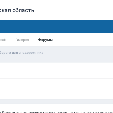
кая область
oads
Галерея
Форумы
Дорога для внедорожника
 Клинское с остальным миром, после дождя сильно размокает,