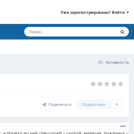
Уже зарегистрированы? Войти
Активность
Поделиться
Подписчики
0
 и проезд по ней спецслужб – скорой, милиции, пожарных –