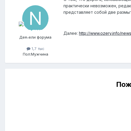
практически невозможен, редак
представляет собой две размыт
Далее:
http://www.ozery.info/news
Деятели форума
1,7 тыс
Пол:
Мужчина
Пож