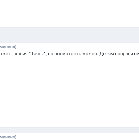
зменено)
южет - копия "Тачек", но посмотреть можно. Детям понравитс
зменено)