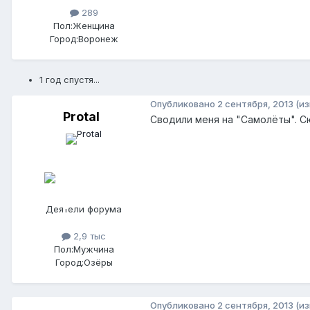
289
Пол:
Женщина
Город:
Воронеж
1 год спустя...
Опубликовано
2 сентября, 2013
(и
Protal
Сводили меня на "Самолёты". С
Деятели форума
2,9 тыс
Пол:
Мужчина
Город:
Озёры
Опубликовано
2 сентября, 2013
(и