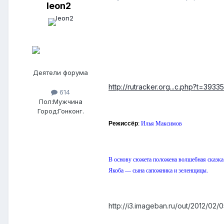
leon2
Деятели форума
http://rutracker.org...c.php?t=3933
614
Пол:
Мужчина
Город:
Гонконг.
Илья Максимов
Режиссёр
:
В основу сюжета положена волшебная сказка 
Якоба — сына сапожника и зеленщицы.
http://i3.imageban.ru/out/2012/