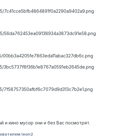
02/05/7c41cce5bfb4864891f0a2290a9402a9.png
02/05/56da762453ea09138934a3873dc91e58.png
02/05/00bb3a4205fe7863eda11abac327db6c.png
02/05/3bc5737f8f36b1e8767a0591eb2645de.png
02/05/7f58757350afbf6c7079d9d313c7b2e1.png
 и кино мусор они и без Вас посмотрят.
ователем leon2