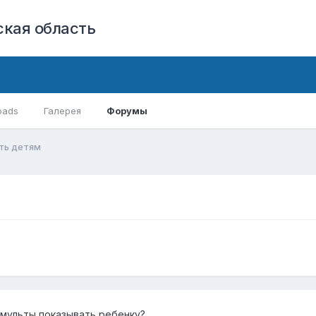
кая область
oads
Галерея
Форумы
ть детям
 мульты показывать ребенку?