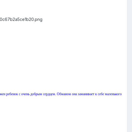
6c0c67b2a5ce1b20.png
жен ребенок с очень добрым сердцем. Обманом она заманивает к себе маленького