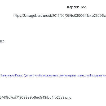
Карлик Нос
http://i2.imageban.ru/out/2012/02/05/fc0300641c4b2529
507
Вильгельма Гауфа. Для того чтобы осуществить свои коварные планы, злой колдунье ну
02/05/419c7cd713093e9b6ed543fbc4fb22a8.png