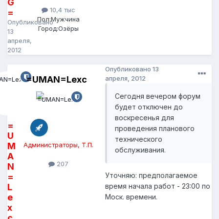
G
10,4 тыс
=
Пол:
Мужчина
Опубликовано
Город:
Озёры
13
апреля,
2012
Опубликовано
13
=UMAN=Lexc
апреля, 2012
Сегодня вечером форум
будет отключен до
воскресенья для
=
проведения планового
U
технического
M
Администраторы, Т.П.
обслуживания.
A
207
N
Уточняю: предполагаемое
=
L
время начала работ - 23:00 по
e
Моск. времени.
x
c