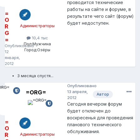
проводится технические
работы на сайте и форуме, в
=
результате чего сайт (форум)
O
будет недоступен.
R
Администраторы
G
10,4 тыс
=
Пол:
Мужчина
Опубликовано
Город:
Озёры
12
января,
2012
3 месяца спустя...
Опубликовано
=ORG=
13 апреля,
Автор
2012
Сегодня вечером форум
будет отключен до
воскресенья для проведения
=
планового технического
O
обслуживания.
R
Администраторы