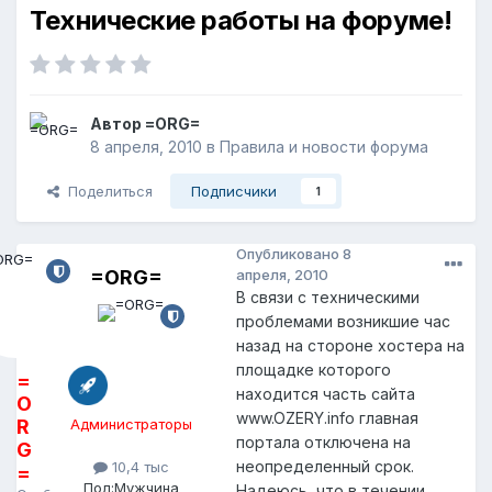
Технические работы на форуме!
Автор
=ORG=
8 апреля, 2010
в
Правила и новости форума
Поделиться
Подписчики
1
Опубликовано
8
=ORG=
апреля, 2010
В связи с техническими
проблемами возникшие час
назад на стороне хостера на
площадке которого
=
находится часть сайта
O
www.OZERY.info главная
R
Администраторы
портала отключена на
G
неопределенный срок.
10,4 тыс
=
Пол:
Мужчина
Надеюсь, что в течении