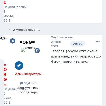
c
Опубликовано
8
марта,
2013
2 месяца спустя...
Опубликовано
=ORG=
2 июня,
Автор
2013
Галерея форума отключена
для проведения техработ до
4 июня включительно.
=
O
R
Администраторы
G
10,4 тыс
=
Пол:
Мужчина
Опубликовано
Город:
Озёры
2
июня,
2013