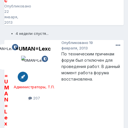
c
Опубликовано
22
января,
2013
4 недели спустя...
Опубликовано
19
=UMAN=Lexc
февраля, 2013
По техническим причинам
форум был отключен для
проведения работ. В данный
момент работа форума
=
восстановлена.
U
M
Администраторы, Т.П.
A
207
N
=
L
e
x