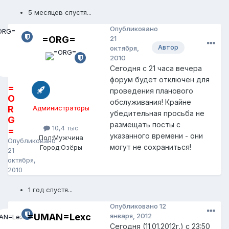
5 месяцев спустя...
Опубликовано
=ORG=
21
Автор
октября,
2010
Сегодня с 21 часа вечера
форум будет отключен для
=
проведения планового
O
обслуживания! Крайне
R
Администраторы
убедительная просьба не
G
размещать посты с
10,4 тыс
=
указанного времени - они
Пол:
Мужчина
Опубликовано
могут не сохраниться!
Город:
Озёры
21
октября,
2010
1 год спустя...
Опубликовано
12
=UMAN=Lexc
января, 2012
Сегодня (11.01.2012г.) с 23:50