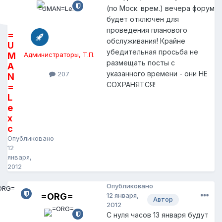
(по Моск. врем.) вечера форум
будет отключен для
проведения планового
=
обслуживания! Крайне
U
убедительная просьба не
M
Администраторы, Т.П.
размещать посты с
A
указанного времени - они НЕ
207
N
СОХРАНЯТСЯ!
=
L
e
x
c
Опубликовано
12
января,
2012
Опубликовано
=ORG=
12 января,
Автор
2012
С нуля часов 13 января будут