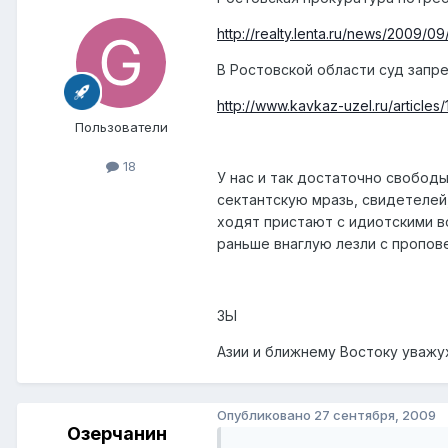
http://realty.lenta.ru/news/2009/09
В Ростовской области суд запр
http://www.kavkaz-uzel.ru/articles
Пользователи
18
У нас и так достаточно свобод
сектантскую мразь, свидетелей
ходят пристают с идиотскими в
раньше внаглую лезли с пропове
ЗЫ
Азии и ближнему Востоку уважух
Опубликовано
27 сентября, 2009
Озерчанин