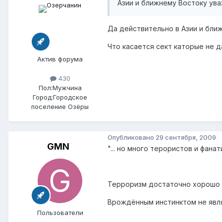
Азии и ближнему Востоку ува
Да действительно в Азии и бли
Что касается сект каторые не 
Актив форума
430
Пол:
Мужчина
Город:
Городское
поселение Озёры
Опубликовано
29 сентября, 2009
GMN
"... но много терористов и фана
Терроризм достаточно хорошо из
Врождённым инстинктом не являе
Пользователи