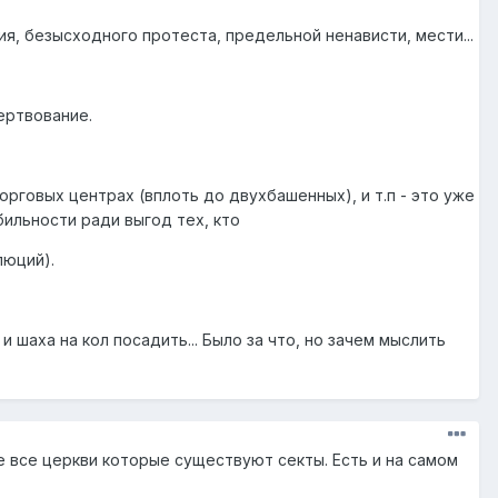
, безысходного протеста, предельной ненависти, мести...
ертвование.
орговых центрах (вплоть до двухбашенных), и т.п - это уже
ильности ради выгод тех, кто
люций).
 шаха на кол посадить... Было за что, но зачем мыслить
не все церкви которые существуют секты. Есть и на самом