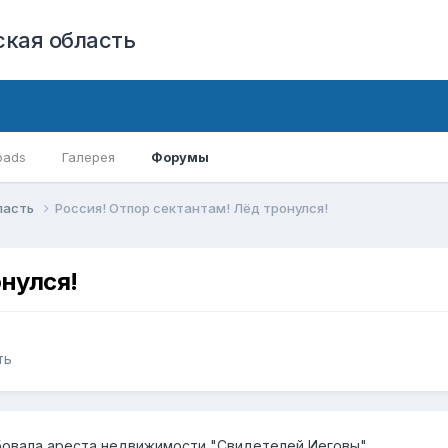
кая область
oads
Галерея
Форумы
бласть
Россия! Отпор сектантам! Лёд тронулся!
онулся!
ть
бовала ареста недвижимости "Свидетелей Иеговы"