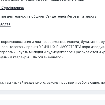
/17/prokuratura/
етил деятельность общины Свидетелей Иеговы Таганрога
/159376
ы вероисповедания и для приверженцев ислама, будизма и дру
, саентологов и прочих УЛИЧНЫХ ВЫМОГАТЕЛЕЙ пора изводить.
опросами - пусть милиция и судмедэксперты разбираются и кр
дями в квартиры... Ша опять началось.
а: там камней везде много, законы простые и работающие, по