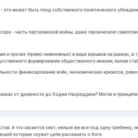
- это может быть плод собственного политического убеждения
сора - часть партизанской войны, даже героическое самопож
я и прочих (прямо невиновных) в виде взрывов на рынках, в т
усственного формирования общественного мнения, взлом стаб
ьности (финансирование войн, экономических кризисов, рево
казках от древности до Ходжи Насреддина? Могли в принципе и
тов. А что касается сект, нельзя же все под одну гребенку, 
юдей которые служат цели рассказать о боге.