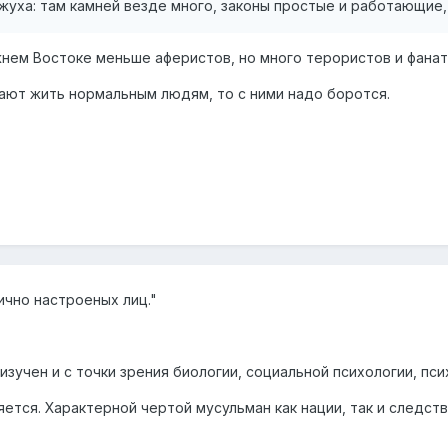
жуха: там камней везде много, законы простые и работающие,
жнем Востоке меньше аферистов, но много терористов и фанат
дают жить нормальным людям, то с ними надо боротся.
тично настроеных лиц."
учен и с точки зрения биологии, социальной психологии, псих
тся. Характерной чертой мусульман как нации, так и следств