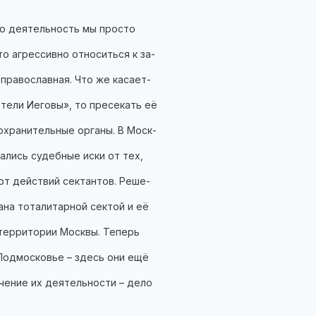
бо деятельность мы просто
то агрессивно относиться к за-
православная. Что же касает-
тели Иеговы», то пресекать её
хранительные органы. В Моск-
лись судебные иски от тех,
 от действий сектантов. Реше-
ана тоталитарной сектой и её
территории Москвы. Теперь
Подмосковье – здесь они ещё
чение их деятельности – дело