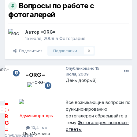
Вопросы по работе с
фотогалерей
Автор
=ORG=
15 июля, 2009
в
Фотография
Поделиться
Подписчики
0
Опубликовано
15
=ORG=
июля, 2009
День добрый)
Все возникающие вопросы по
=
функционированию
O
R
Администраторы
фотогалереи сбрасывайте в
G
тему
Фотогалерея: вопросы-
10,4 тыс
=
ответы
Пол:
Мужчина
Опубликовано