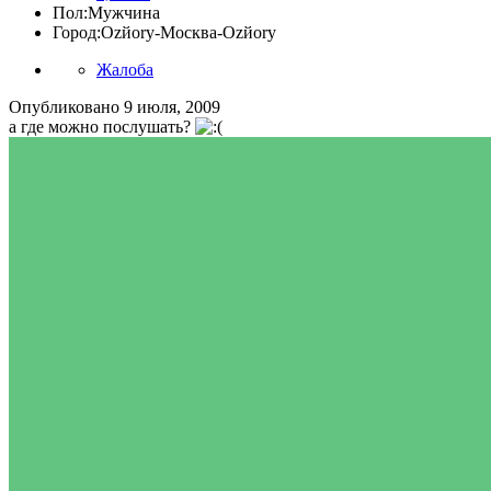
Пол:
Мужчина
Город:
Ozйоry-Москва-Ozйоry
Жалоба
Опубликовано
9 июля, 2009
а где можно послушать?