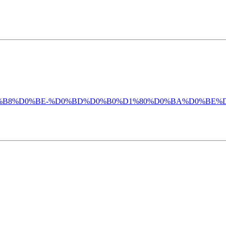
0%B4%D0%B8%D0%BE-%D0%BD%D0%B0%D1%80%D0%BA%D0%BE%