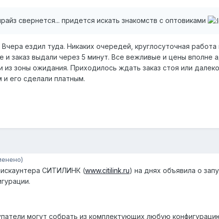
нрайз свернется... придется искать знакомств с оптовиками
Вчера ездил туда. Никаких очередей, круглосуточная работа в
се и заказ выдали через 5 минут. Все вежливые и цены вполне
 из зоны ожидания. Приходилось ждать заказ стоя или далеко 
 и его сделали платным.
менено)
дискаунтера СИТИЛИНК (
www.citilink.ru
) на днях объявила о зап
игурации.
упатели могут собрать из комплектующих любую конфигурацию