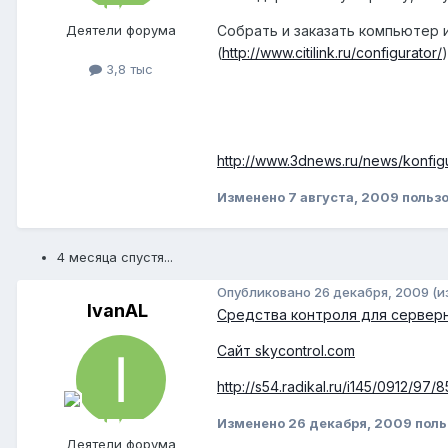
Деятели форума
Собрать и заказать компьютер 
(
http://www.citilink.ru/configurator/
)
3,8 тыс
http://www.3dnews.ru/news/konfigu
Изменено
7 августа, 2009
пользо
4 месяца спустя...
Опубликовано
26 декабря, 2009
(и
IvanAL
Средства контроля для сервер
Сайт skycontrol.com
http://s54.radikal.ru/i145/0912/97
Изменено
26 декабря, 2009
поль
Деятели форума