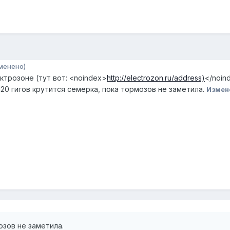
менено)
ктрозоне (тут вот:
<noindex>
http://electrozon.ru/address)
</noin
а 120 гигов крутится семерка, пока тормозов не заметила.
Измен
озов не заметила.