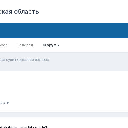
кая область
oads
Галерея
Форумы
Где купить дешево железо
части
ak-kupi...prodat-article1