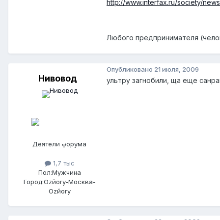
http://www.interfax.ru/society/new
Любого предпринимателя (челов
Опубликовано
21 июля, 2009
Нивовод
ультру загнобили, ща еще санра
Деятели форума
1,7 тыс
Пол:
Мужчина
Город:
Ozйоry-Москва-
Ozйоry