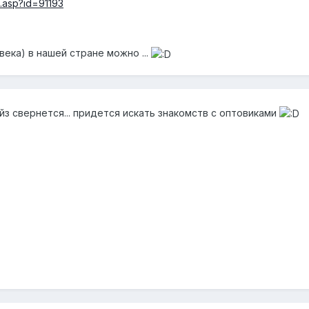
s.asp?id=91193
ека) в нашей стране можно ...
йз свернется... придется искать знакомств с оптовиками