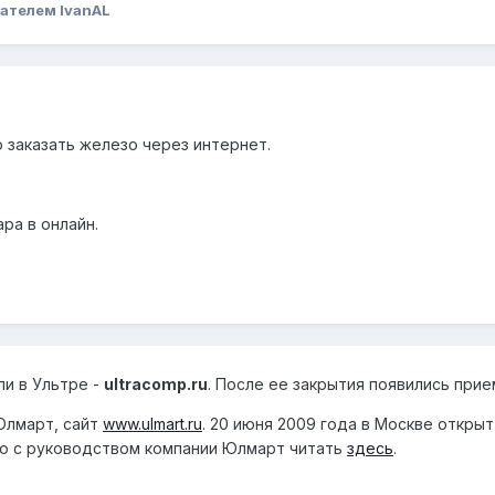
ателем IvanAL
 заказать железо через интернет.
ра в онлайн.
ли в Ультре -
ultracomp.ru
. После ее закрытия появились прие
Юлмарт, сайт
www.ulmart.ru
. 20 июня 2009 года в Москве откры
вью с руководством компании Юлмарт читать
здесь
.