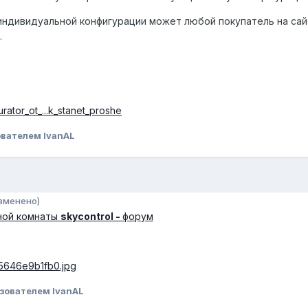
индивидуальной конфигурации может любой покупатель на са
.
rator_ot_...k_stanet_proshe
вателем IvanAL
зменено)
ной комнаты
skycontrol -
форум
/85646e9b1fb0.jpg
зователем IvanAL