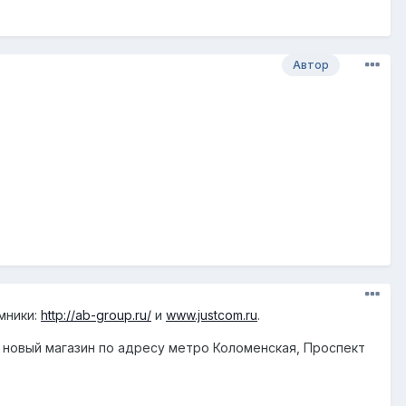
Автор
мники:
http://ab-group.ru/
и
www.justcom.ru
.
т новый магазин по адресу метро Коломенская, Проспект