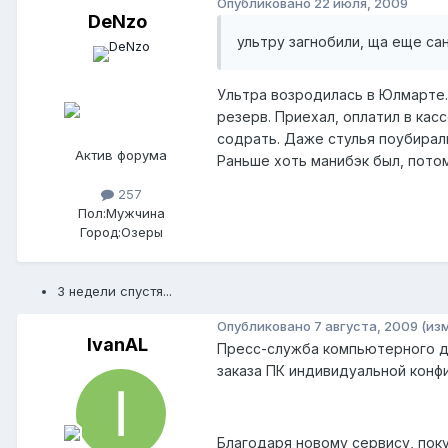
Опубликовано
22 июля, 2009
DeNzo
ультру загнобили, ща еще са
Ультра возродилась в Юлмарте. 
резерв. Приехал, оплатил в кас
содрать. Даже стулья поубирали
Актив форума
Раньше хоть манибэк был, потом
257
Пол:
Мужчина
Город:
Озеры
3 недели спустя...
Опубликовано
7 августа, 2009
(из
IvanAL
Пресс-служба компьютерного 
заказа ПК индивидуальной конф
Благодаря новому сервису, пок