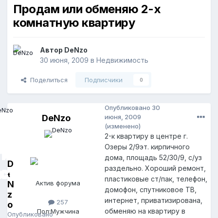
Продам или обменяю 2-х
комнатную квартиру
Автор
DeNzo
30 июня, 2009
в
Недвижимость
Поделиться
Подписчики
0
Опубликовано
30
DeNzo
июня, 2009
(изменено)
2-к квартиру в центре г.
Озеры 2/9эт. кирпичного
дома, площадь 52/30/9, с/уз
D
раздельно. Хороший ремонт,
e
пластиковые ст/пак, телефон,
N
Актив форума
домофон, спутниковое ТВ,
z
интернет, приватизирована,
257
o
обменяю на квартиру в
Пол:
Мужчина
Опубликовано