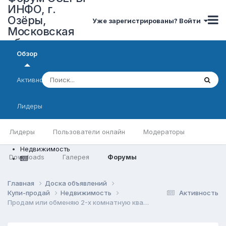
ИНФО, г.
Озёры,
Уже зарегистрированы? Войти
Московская
область
Обзор
Активность
Лидеры
Лидеры
Пользователи онлайн
Модераторы
Недвижимость
Downloads
Галерея
Форумы
Главная
Доска объявлений
Купи-продай
Недвижимость
Активность
Продам или обменяю 2-х комнатную квартиру