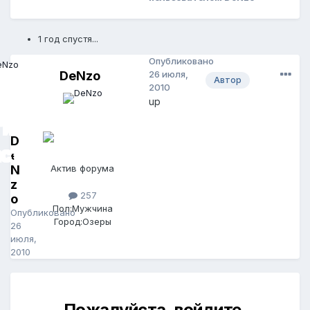
1 год спустя...
Опубликовано
DeNzo
26 июля,
Автор
2010
up
D
e
N
Актив форума
z
257
o
Пол:
Мужчина
Опубликовано
Город:
Озеры
26
июля,
2010
Пожалуйста, войдите,