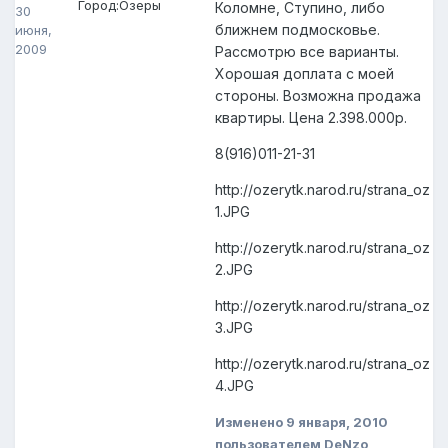
Город:
Озеры
Коломне, Ступино, либо
30
ближнем подмосковье.
июня,
2009
Рассмотрю все варианты.
Хорошая доплата с моей
стороны. Возможна продажа
квартиры. Цена 2.398.000р.
8(916)011-21-31
http://ozerytk.narod.ru/strana_oz
1.JPG
http://ozerytk.narod.ru/strana_oz
2.JPG
http://ozerytk.narod.ru/strana_oz
3.JPG
http://ozerytk.narod.ru/strana_oz
4.JPG
Изменено
9 января, 2010
пользователем DeNzo