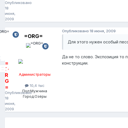
Опубликовано
18
июня,
2009
Опубликовано
18 июня, 2009
=ORG=
Для этого нужен особый песо
Да не то слово. Экспозиция то
=
конструкции.
O
R
Администраторы
G
10,4 тыс
=
Пол:
Мужчина
Опубликовано
Город:
Озёры
18
июня,
2009