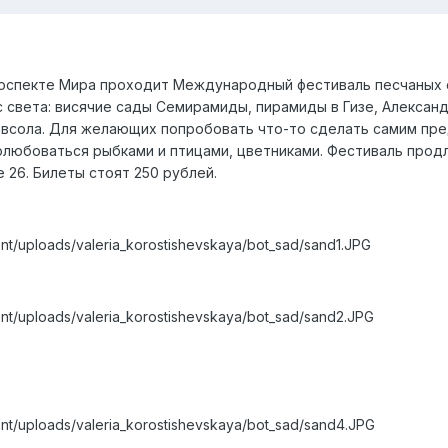
оспекте Мира проходит Международный фестиваль песчаных ску
 света: висячие сады Семирамиды, пирамиды в Гизе, Александр
всола. Для желающих попробовать что-то сделать самим пре
полюбоваться рыбками и птицами, цветниками. Фестиваль прод
 26. Билеты стоят 250 рублей.
ent/uploads/valeria_korostishevskaya/bot_sad/sand1.JPG
ent/uploads/valeria_korostishevskaya/bot_sad/sand2.JPG
ent/uploads/valeria_korostishevskaya/bot_sad/sand4.JPG