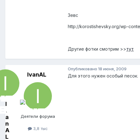
Зевс
http://korostishevsky.org/wp-cont
Другие фотки смотрим >>
тут
Опубликовано
18 июня, 2009
IvanAL
Для этого нужен особый песок.
I
v
a
Деятели форума
n
3,8 тыс
A
L