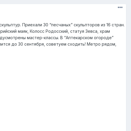
льптур. Приехали 30 “песчаных” скульпторов из 16 стран.
ийский маяк, Колосс Родосский, статуя Зевса, храм
дусмотрены мастер-классы. B “Аптекарском огороде”
лится до 30 сентября, советуем сходить! Метро рядом,