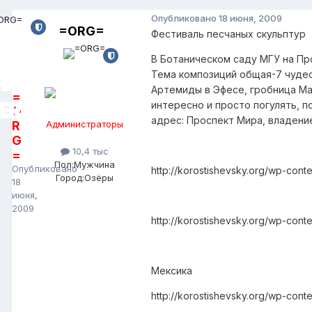
Опубликовано
18 июня, 2009
=ORG=
Фестиваль песчаных скульптур
В Ботаническом саду МГУ на Пр
Тема композиций общая-7 чудес
Артемиды в Эфесе, гробница Ма
=
интересно и просто погулять, 
O
адрес: Проспект Мира, владение
R
Администраторы
G
10,4 тыс
=
Пол:
Мужчина
Опубликовано
http://korostishevsky.org/wp-cont
Город:
Озёры
18
июня,
2009
http://korostishevsky.org/wp-cont
Мексика
http://korostishevsky.org/wp-cont