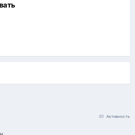
вать
Активность
лы