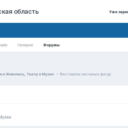
кая область
Уже заре
oads
Галерея
Форумы
 и Живопись, Театр и Музеи
Фестиваль песчаных фигур
Музеи