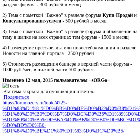
разделе форума - 300 рублей в месяц
2) Тема с пометкой "Важно" в разделе форума
Купи-Продай
и
Консультирование-услуги
- 500 рублей в месяц
3) Тема с пометкой "Важно" в разделе форума и объявление на
тему в шапке на всех страницах тем форума - 1500 в месяц
4) Размещение пресс-релиза или новостей компании в разделе
Новости на главной портала - 2500 рублей
5) Стоимость размещения баннера в верхней части форума -
1000 руб./мес, в нижней части 500 руб/мес.
Изменено
12 мая, 2015
пользователем =sORGo=
Эта тема закрыта для публикации ответов.
Поделиться
https://forumozery.ru/topic/4725-
%D1%83%D1%81%D0%BB%D0%BE%D0%B2%D0%B8%D1%8
%D1%80%D0%B0%D0%B7%D0%BC%D0%B5%D1%89%D0%B
%D1%80%D0%B5%D0%BA%D0%BB%D0%B0%D0%BC%D1%
%D0%BD%D0%B0-
%D1%84%D0%BE%D1%80%D1%83%D0%BC%D0%B5/