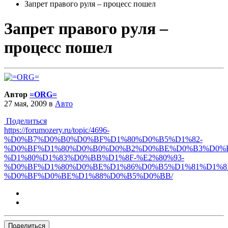
Запрет правого руля – процесс пошел
Запрет правого руля –
процесс пошел
Автор
=ORG=
27 мая, 2009
в
Авто
Поделиться
https://forumozery.ru/topic/4696-
%D0%B7%D0%B0%D0%BF%D1%80%D0%B5%D1%82-
%D0%BF%D1%80%D0%B0%D0%B2%D0%BE%D0%B3%D0%
%D1%80%D1%83%D0%BB%D1%8F-%E2%80%93-
%D0%BF%D1%80%D0%BE%D1%86%D0%B5%D1%81%D1%8
%D0%BF%D0%BE%D1%88%D0%B5%D0%BB/
Поделиться