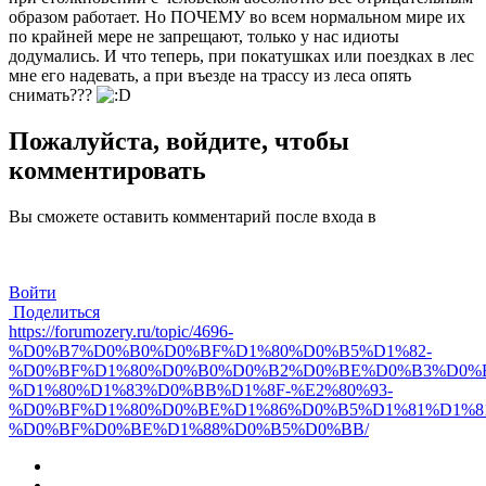
образом работает. Но ПОЧЕМУ во всем нормальном мире их
по крайней мере не запрещают, только у нас идиоты
додумались. И что теперь, при покатушках или поездках в лес
мне его надевать, а при въезде на трассу из леса опять
снимать???
Пожалуйста, войдите, чтобы
комментировать
Вы сможете оставить комментарий после входа в
Войти
Поделиться
https://forumozery.ru/topic/4696-
%D0%B7%D0%B0%D0%BF%D1%80%D0%B5%D1%82-
%D0%BF%D1%80%D0%B0%D0%B2%D0%BE%D0%B3%D0%
%D1%80%D1%83%D0%BB%D1%8F-%E2%80%93-
%D0%BF%D1%80%D0%BE%D1%86%D0%B5%D1%81%D1%8
%D0%BF%D0%BE%D1%88%D0%B5%D0%BB/