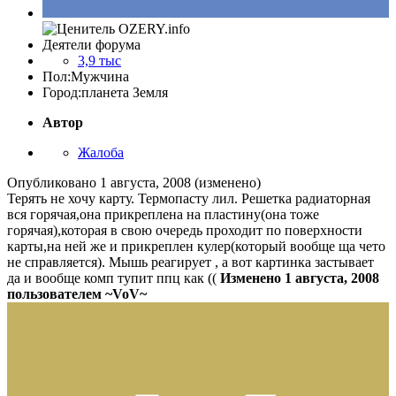
Деятели форума
3,9 тыс
Пол:
Мужчина
Город:
планета Земля
Автор
Жалоба
Опубликовано
1 августа, 2008
(изменено)
Терять не хочу карту. Термопасту лил. Решетка радиаторная
вся горячая,она прикреплена на пластину(она тоже
горячая),которая в свою очередь проходит по поверхности
карты,на ней же и прикреплен кулер(который вообще ща чето
не справляется). Мышь реагирует , а вот картинка застывает
да и вообще комп тупит ппц как ((
Изменено
1 августа, 2008
пользователем ~VoV~