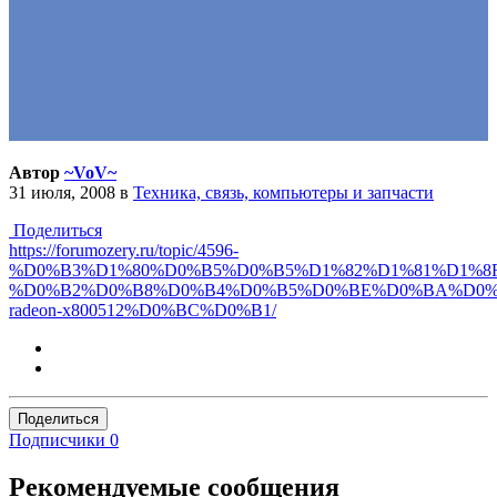
Автор
~VoV~
31 июля, 2008
в
Техника, связь, компьютеры и запчасти
Поделиться
https://forumozery.ru/topic/4596-
%D0%B3%D1%80%D0%B5%D0%B5%D1%82%D1%81%D1%8F
%D0%B2%D0%B8%D0%B4%D0%B5%D0%BE%D0%BA%D0%
radeon-x800512%D0%BC%D0%B1/
Поделиться
Подписчики
0
Рекомендуемые сообщения