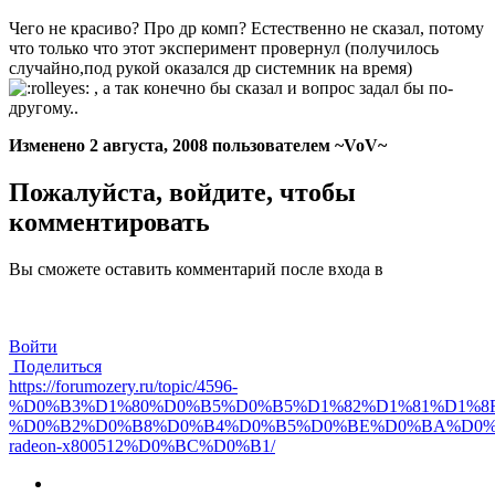
Чего не красиво? Про др комп? Естественно не сказал, потому
что только что этот эксперимент провернул (получилось
случайно,под рукой оказался др системник на время)
, а так конечно бы сказал и вопрос задал бы по-
другому..
Изменено
2 августа, 2008
пользователем ~VoV~
Пожалуйста, войдите, чтобы
комментировать
Вы сможете оставить комментарий после входа в
Войти
Поделиться
https://forumozery.ru/topic/4596-
%D0%B3%D1%80%D0%B5%D0%B5%D1%82%D1%81%D1%8F
%D0%B2%D0%B8%D0%B4%D0%B5%D0%BE%D0%BA%D0%
radeon-x800512%D0%BC%D0%B1/