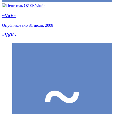
~VoV~
Опубликовано
31 июля, 2008
~VoV~