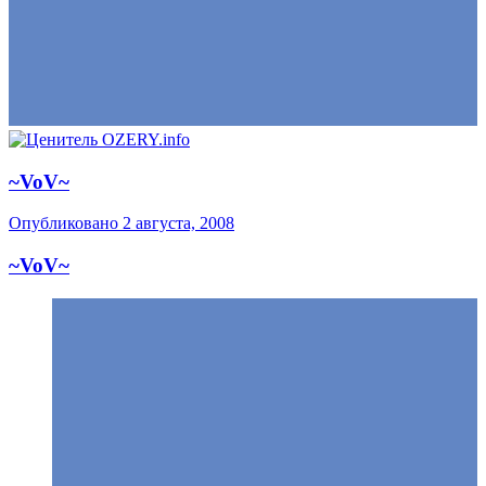
~VoV~
Опубликовано
2 августа, 2008
~VoV~