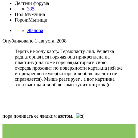
Деятели форума
335
Пол:
Мужчина
Город:
Мытищи
Жалоба
Опубликовано
1 августа, 2008
Терять не хочу карту. Термопасту лил. Решетка
радиаторная вся горячая,она прикреплена на
пластину(она тоже горячая),которая в свою
очередь проходит по поверхности карты,на ней же
и прикреплен кулер(который вообще ща чето не
справляется). Мышь реагирует , а вот картинка
застывает да и вообще комп тупит ппц как ((
пора поливать её жидким азотом..