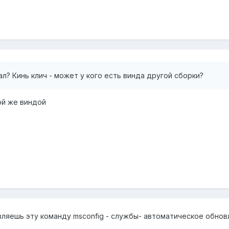
л? Кинь клич - может у кого есть винда другой сборки?
ой же виндой
вляешь эту команду msconfig - службы- автоматическое обновл