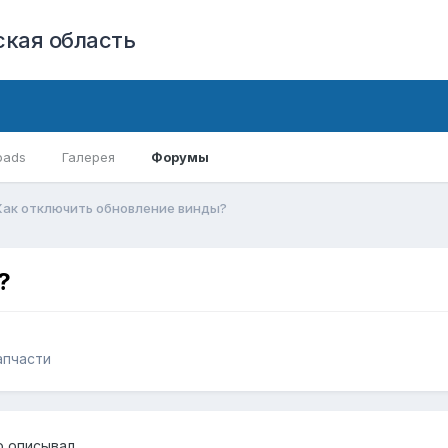
кая область
oads
Галерея
Форумы
Как отключить обновление винды?
?
апчасти
 описывал..