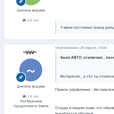
Деятели форума
3,8 тыс
У меня постоянно (кажд день
Опубликовано
28 апреля, 2009
~VoV~
было АВТО. отключил... по
Интересно , а что ты отключ
Деятели форума
Панель управления - Автоматиче
3,9 тыс
Пол:
Мужчина
Город:
планета Земля
Откуда я нахрен знаю что обнов
вырубается обновка!