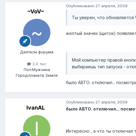
Опубликовано
27 апреля, 2009
~VoV~
Ты уверен, что обновляется 
желтый значек (щиток) появляет
Деятели форума
Мой компьютер правой кнопко
3,9 тыс
выбираешь тип запуска - отк
Пол:
Мужчина
Город:
планета Земля
было АВТО. отключил... посмот
Опубликовано
27 апреля, 2009
IvanAL
было АВТО. отключил... посм
Интересно , а что ты отключал 