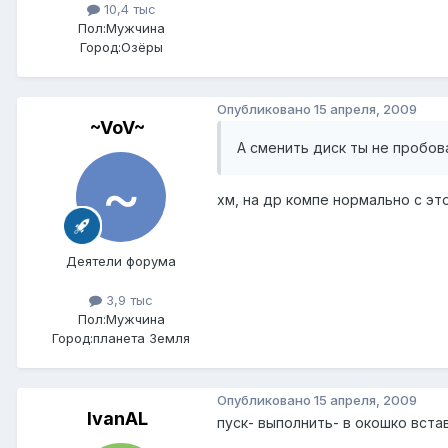
10,4 тыс
Пол:
Мужчина
Город:
Озёры
Опубликовано
15 апреля, 2009
~VoV~
А сменить диск ты не пробова
хм, на др компе нормально с эт
Деятели форума
3,9 тыс
Пол:
Мужчина
Город:
планета Земля
Опубликовано
15 апреля, 2009
IvanAL
пуск- выполнить- в окошко вста