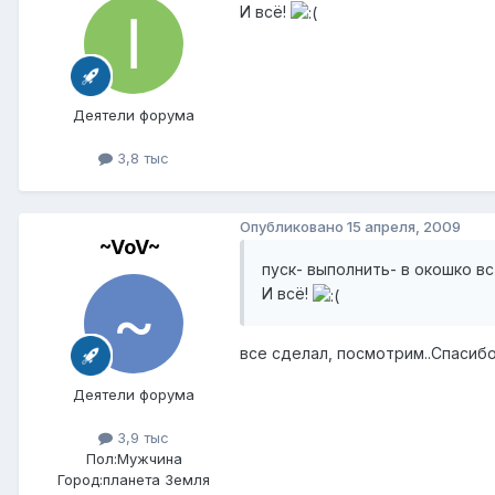
И всё!
Деятели форума
3,8 тыс
Опубликовано
15 апреля, 2009
~VoV~
пуск- выполнить- в окошко в
И всё!
все сделал, посмотрим..Спасибо
Деятели форума
3,9 тыс
Пол:
Мужчина
Город:
планета Земля