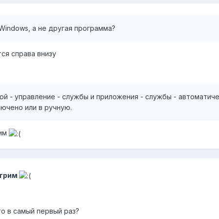
Windows, а не другая программа?
ся справа внизу
й - управление - службы и приложения - службы - автоматичес
лючено или в ручную.
рим
отрим
то в самый первый раз?