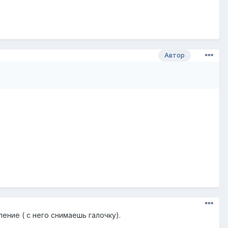
Автор
ение ( с него снимаешь галочку).