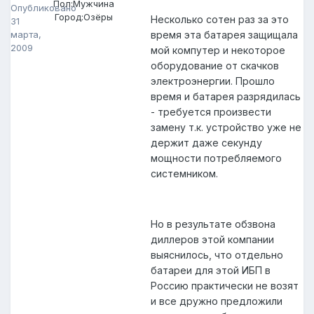
Пол:
Мужчина
Опубликовано
Город:
Озёры
Несколько сотен раз за это
31
марта,
время эта батарея защищала
2009
мой компутер и некоторое
оборудование от скачков
электроэнергии. Прошло
время и батарея разрядилась
- требуется произвести
замену т.к. устройство уже не
держит даже секунду
мощности потребляемого
системником.
Но в результате обзвона
диллеров этой компании
выяснилось, что отдельно
батареи для этой ИБП в
Россию практически не возят
и все дружно предложили