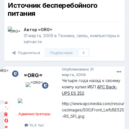
Источник бесперебойного
питания
Автор
=ORG=
31 марта, 2009
в
Техника, связь, компьютеры и
запчасти
Поделиться
Подписчики
0
Опубликовано
31
=ORG=
марта, 2009
Четыре года назад к своему
компу купил ИБП
APC Back-
UPS ES 252
.
=
http://www.apcmedia.com/resour
O
ce/images/500/Front_Left/BE525
R
Администраторы
-RS_SFL.jpg
G
10,4 тыс
=