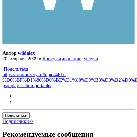
Автор
wildalex
20 февраля, 2009
в
Консультирование, услуги
Поделиться
https://forumozery.ru/topic/4405-
%D0%BF%D1%80%D0%BE%D1%88%D0%B8%D0%B2%D0%
psp-play-station-portable/
Поделиться
Подписчики
0
Рекомендуемые сообщения