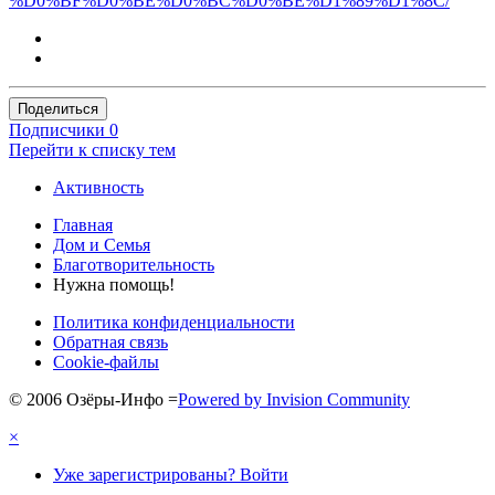
%D0%BF%D0%BE%D0%BC%D0%BE%D1%89%D1%8C/
Поделиться
Подписчики
0
Перейти к списку тем
Активность
Главная
Дом и Семья
Благотворительность
Нужна помощь!
Политика конфиденциальности
Обратная связь
Cookie-файлы
© 2006 Озёры-Инфо
=
Powered by Invision Community
×
Уже зарегистрированы? Войти