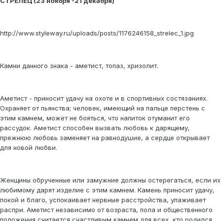
СТРЕЛЕЦ (23 ноября -21 декабря)
http://www.styleway.ru/uploads/posts/1176246158_strelec_1.jpg
Камни данного знака - аметист, топаз, хризолит.
Аметист - приносит удачу на охоте и в спортивных состязаниях.
Охраняет от пьянства; человек, имеющий на пальце перстень с
этим камнем, может не бояться, что напиток отуманит его
рассудок. Аметист способен вызвать любовь к дарящему,
прежнюю любовь заменяет на равнодушие, а сердце открывает
для новой любви.
Женщины обрученные или замужние должны остерегаться, если их
любимому дарят изделие с этим камнем. Камень приносит удачу,
покой и благо, успокаивает нервные расстройства, улаживает
распри. Аметист независимо от возраста, пола и общественного
положения считается счастливым камнем для всех, кто родился