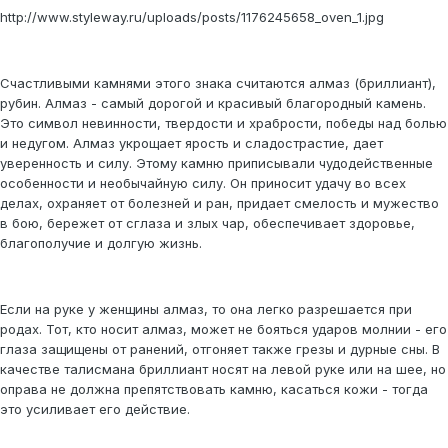
http://www.styleway.ru/uploads/posts/1176245658_oven_1.jpg
Счастливыми камнями этого знака считаются алмаз (бриллиант),
рубин. Алмаз - самый дорогой и красивый благородный камень.
Это символ невинности, твердости и храбрости, победы над болью
и недугом. Алмаз укрощает ярость и сладострастие, дает
уверенность и силу. Этому камню приписывали чудодейственные
особенности и необычайную силу. Он приносит удачу во всех
делах, охраняет от болезней и ран, придает смелость и мужество
в бою, бережет от сглаза и злых чар, обеспечивает здоровье,
благополучие и долгую жизнь.
Если на руке у женщины алмаз, то она легко разрешается при
родах. Тот, кто носит алмаз, может не бояться ударов молнии - его
глаза защищены от ранений, отгоняет также грезы и дурные сны. В
качестве талисмана бриллиант носят на левой руке или на шее, но
оправа не должна препятствовать камню, касаться кожи - тогда
это усиливает его действие.