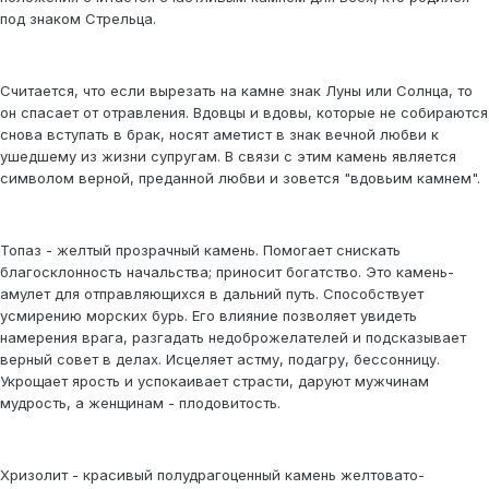
под знаком Стрельца.
Считается, что если вырезать на камне знак Луны или Солнца, то
он спасает от отравления. Вдовцы и вдовы, которые не собираются
снова вступать в брак, носят аметист в знак вечной любви к
ушедшему из жизни супругам. В связи с этим камень является
символом верной, преданной любви и зовется "вдовьим камнем".
Топаз - желтый прозрачный камень. Помогает снискать
благосклонность начальства; приносит богатство. Это камень-
амулет для отправляющихся в дальний путь. Способствует
усмирению морских бурь. Его влияние позволяет увидеть
намерения врага, разгадать недоброжелателей и подсказывает
верный совет в делах. Исцеляет астму, подагру, бессонницу.
Укрощает ярость и успокаивает страсти, даруют мужчинам
мудрость, а женщинам - плодовитость.
Хризолит - красивый полудрагоценный камень желтовато-