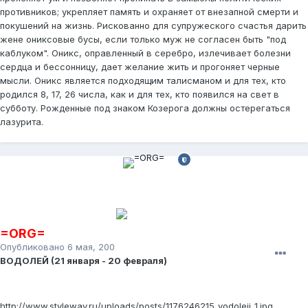
противников; укрепляет память и охраняет от внезапной смерти и
покушений на жизнь. Рискованно для супружеского счастья дарить
жене ониксовые бусы, если только муж не согласен быть "под
каблуком". Оникс, оправленный в серебро, излечивает болезни
сердца и бессонницу, дает желание жить и прогоняет черные
мысли. Оникс является подходящим талисманом и для тех, кто
родился 8, 17, 26 числа, как и для тех, кто появился на свет в
субботу. Рожденные под знаком Козерога должны остерегаться
лазурита.
=ORG=
Опубликовано
6 мая, 2008
ВОДОЛЕЙ (21 января - 20 февраля)
http://www.styleway.ru/uploads/posts/1176246215_vodolejj_1.jpg