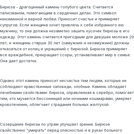
Бирюза - драгоценный камень голубого цвета. Считается
талисманом, помогающим в сердечных делах. Это символ
неизменной и верной любви. Приносит счастье и примиряет
супругов. Если женщина хочет привлечь к себе избранного ею
мужчину, то она должна незаметно зашить кусочек бирюзы в его
одежду. Этот камень считается пригодным для девушек моложе 20
лет, и женщины старше 30 лет (замужние и незамужние) должны
отказаться от колец и украшений с бирюзой. Бирюза примиряет
все враждебное, прекращает ссоры, устанавливает мир в семье.
Она дает достаток.
Однако этот камень приносит несчастье тем людям, которые не
соблюдают нравственные заповеди, злобные. Камень обладает
лечебными свойствами: бирюза, оправленная в серебро, помогает
тем, кто мучается бессонницей или ночными кошмарами, умеряет
кровотечение, облегчает страдания больных желтухой.
Созерцание бирюзы по утрам улучшает зрение. Бирюзе
свойственно "умирать" перед опасностью и в руках больного