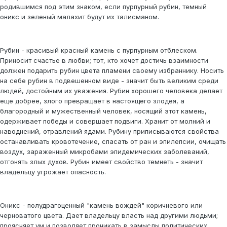
родившимся под этим знаком, если пурпурный рубин, темный
оникс и зеленый малахит будут их талисманом.
Рубин - красивый красный камень с пурпурным отблеском.
Приносит счастье в любви; тот, кто хочет достичь взаимности
должен подарить рубин цвета пламени своему избраннику. Носить
на себе рубин в подвешенном виде - значит быть великим среди
людей, достойным их уважения. Рубин хорошего человека делает
еще добрее, злого превращает в настоящего злодея, а
благородный и мужественный человек, носящий этот камень,
одерживает победы и совершает подвиги. Хранит от молний и
наводнений, отравлений ядами. Рубину приписываются свойства
останавливать кровотечение, спасать от ран и эпилепсии, очищать
воздух, зараженный микробами эпидемических заболеваний,
отгонять злых духов. Рубин имеет свойство темнеть - значит
владельцу угрожает опасность.
Оникс - полудрагоценный "камень вождей" коричневого или
черноватого цвета. Дает владельцу власть над другими людьми;
проясняет ум и позволяет проникать в замыслы политических