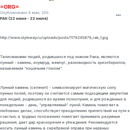
=ORG=
Опубликовано
6 мая, 2008
РАК (22 июня - 22 июля)
http://www.styleway.ru/uploads/posts/1176245879_rak_1.jpg
Талисманами людей, родившихся под знаком Рака, являются
лунный - камень, изумруд, жемчуг, разновидность хризоберилла,
называемая "кошачьим глазом".
Лунный камень (селенит) - символизирует магическую силу
лунных полей, поэтому он считается самым подходящим амулетом
для людей, родившихся во время полнолуния, и для рожденных в
понедельник - день, "управляемый" луной. Камень помогает в
любовных делах, способствует преодолению препятствий на пути к
счастью; в трудных положениях помогает принимать разумные
решения; дает дар красноречия и убеждения. Рекомендуется
носить лунный камень в серебряной оправе при нервных