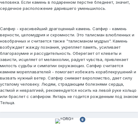
человека. Если камень в подаренном перстне бледнеет, значит,
сердечное расположение дарившего уменьшилось.
Сапфир - красивейший драгоценный камень. Сапфир - камень
верности, целомудрия и скромности. Это талисман влюбленных и
новобрачных и считается также "талисманом мудрых". Камень
возбуждает жажду познания, укрепляет память, усиливает
благоразумие и рассудительность. Оберегает от клеветы и
зависти, исцеляет от меланхолии, радует чувства, привлекает
милость судьбы и симпатии окружающих. Сапфир считается
камнем мореплавателей - помогает избежать кораблекрушений и
вызвать нужный ветер. Сапфир снимает вероломство, дает силу
усталому человеку. Людям, страдающим болезнями сердца,
астмой и невралгией, рекомендуется носить на левой руке кольцо
или браслет с сапфиром. Янтарь не годится рожденным под знаком
Тельца.