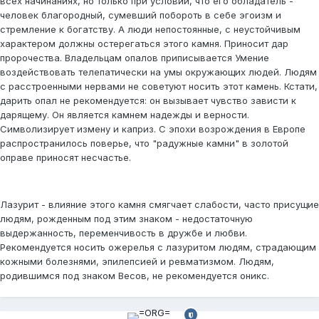
всех начинаниях, но только при условии, что его обладатель -
человек благородный, сумевший побороть в себе эгоизм и
стремление к богатству. А люди непостоянные, с неустойчивым
характером должны остерегаться этого камня. Приносит дар
пророчества. Владельцам опалов приписывается Умение
воздействовать телепатически на умы окружающих людей. Людям
с расстроенными нервами не советуют носить этот камень. Кстати,
дарить опал не рекомендуется: он вызывает чувство зависти к
дарящему. Он является камнем надежды и верности.
Символизирует измену и каприз. С эпохи возрождения в Европе
распространилось поверье, что "радужные камни" в золотой
оправе приносят несчастье.
Лазурит - влияние этого камня смягчает слабости, часто присущие
людям, рожденным под этим знаком - недостаточную
выдержанность, переменчивость в дружбе и любви.
Рекомендуется носить ожерелья с лазуритом людям, страдающим
кожными болезнями, эпилепсией и ревматизмом. Людям,
родившимся под знаком Весов, не рекомендуется оникс.