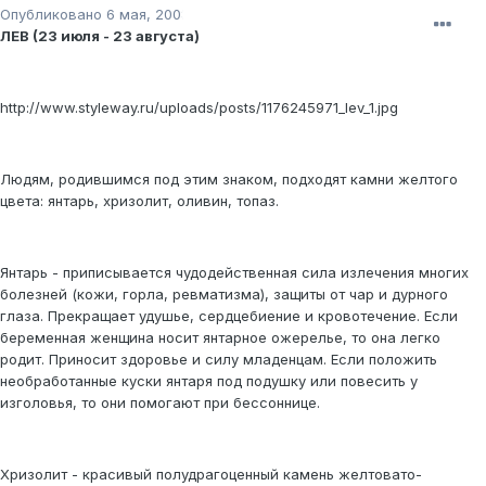
Опубликовано
6 мая, 2008
ЛЕВ (23 июля - 23 августа)
http://www.styleway.ru/uploads/posts/1176245971_lev_1.jpg
Людям, родившимся под этим знаком, подходят камни желтого
цвета: янтарь, хризолит, оливин, топаз.
Янтарь - приписывается чудодейственная сила излечения многих
болезней (кожи, горла, ревматизма), защиты от чар и дурного
глаза. Прекращает удушье, сердцебиение и кровотечение. Если
беременная женщина носит янтарное ожерелье, то она легко
родит. Приносит здоровье и силу младенцам. Если положить
необработанные куски янтаря под подушку или повесить у
изголовья, то они помогают при бессоннице.
Хризолит - красивый полудрагоценный камень желтовато-