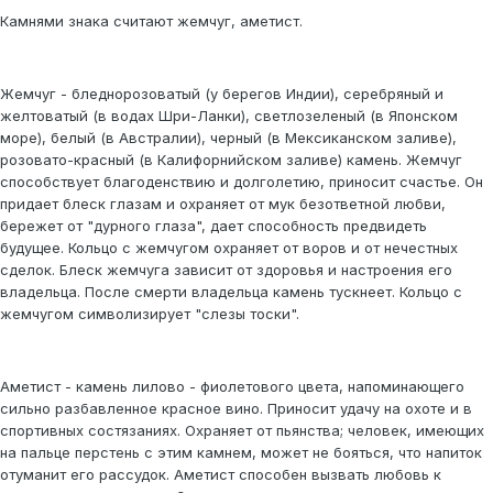
Камнями знака считают жемчуг, аметист.
Жемчуг - бледнорозоватый (у берегов Индии), серебряный и
желтоватый (в водах Шри-Ланки), светлозеленый (в Японском
море), белый (в Австралии), черный (в Мексиканском заливе),
розовато-красный (в Калифорнийском заливе) камень. Жемчуг
способствует благоденствию и долголетию, приносит счастье. Он
придает блеск глазам и охраняет от мук безответной любви,
бережет от "дурного глаза", дает способность предвидеть
будущее. Кольцо с жемчугом охраняет от воров и от нечестных
сделок. Блеск жемчуга зависит от здоровья и настроения его
владельца. После смерти владельца камень тускнеет. Кольцо с
жемчугом символизирует "слезы тоски".
Аметист - камень лилово - фиолетового цвета, напоминающего
сильно разбавленное красное вино. Приносит удачу на охоте и в
спортивных состязаниях. Охраняет от пьянства; человек, имеющих
на пальце перстень с этим камнем, может не бояться, что напиток
отуманит его рассудок. Аметист способен вызвать любовь к