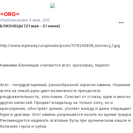
=ORG=
Опубликовано
6 мая, 2008
БЛИЗНЕЦЫ (21 мая - 21 июня)
http://www.styleway.ru/uploads/posts/1176245838_bliznecy_1.jpg
Камнями Близнецов считаются агат, хризопраз, берилл.
Агат - полудрагоценный, разнообразной окраски камень. Ношение
агата на левой руке дает возможность преодолеть
раздражительность, злословие. Спасает от сглаза, ядов и многих
других напастей. Придает владельцу не только силу, но и
красноречие, обостряет зрение, утоляет жажду и даже отвращает
бури и ураганы. Этот камень разрешается носить во время траура.
Рекомендуется надевать агатовые бусы при хроническом кашле и
болезнях горла и зубов.