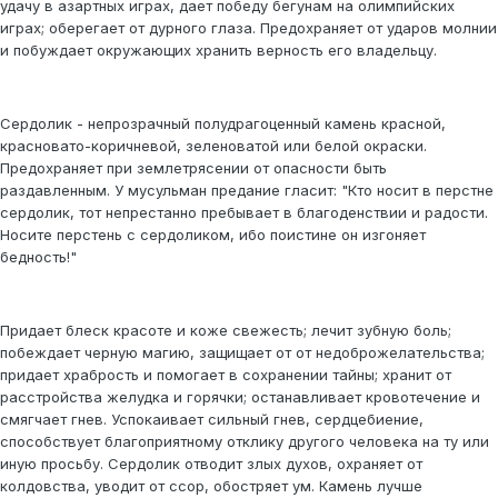
удачу в азартных играх, дает победу бегунам на олимпийских
играх; оберегает от дурного глаза. Предохраняет от ударов молнии
и побуждает окружающих хранить верность его владельцу.
Сердолик - непрозрачный полудрагоценный камень красной,
красновато-коричневой, зеленоватой или белой окраски.
Предохраняет при землетрясении от опасности быть
раздавленным. У мусульман предание гласит: "Кто носит в перстне
сердолик, тот непрестанно пребывает в благоденствии и радости.
Носите перстень с сердоликом, ибо поистине он изгоняет
бедность!"
Придает блеск красоте и коже свежесть; лечит зубную боль;
побеждает черную магию, защищает от от недоброжелательства;
придает храбрость и помогает в сохранении тайны; хранит от
расстройства желудка и горячки; останавливает кровотечение и
смягчает гнев. Успокаивает сильный гнев, сердцебиение,
способствует благоприятному отклику другого человека на ту или
иную просьбу. Сердолик отводит злых духов, охраняет от
колдовства, уводит от ссор, обостряет ум. Камень лучше