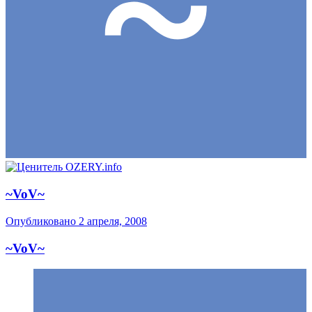
~VoV~
Опубликовано
2 апреля, 2008
~VoV~