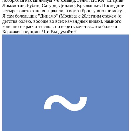
поборются как минимум 7-8 команд: Зенит, ЦСКА, Спартак,
Локомотив, Рубин, Сатурн, Динамо, Крылышки. Последние
четыре золото зацепят вряд ли, а вот за бронзу вполне могут.
Я сам болельщик "Динамо" (Москва) с 20летним стажем (с
детства болею, вообще во всех камандных видах), намного
конечно не расчитываю... но верить хочется...тем более и
Кержакова купили. Что Вы думайте?