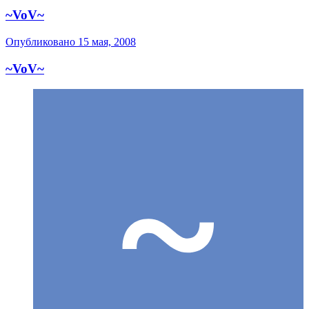
~VoV~
Опубликовано
15 мая, 2008
~VoV~