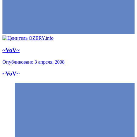
~VoV~
Опубликовано
3 апреля, 2008
~VoV~