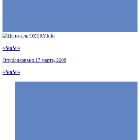
~VoV~
Опубликовано
17 марта, 2008
~VoV~