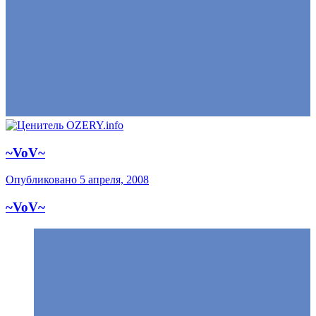
~VoV~
Опубликовано
5 апреля, 2008
~VoV~