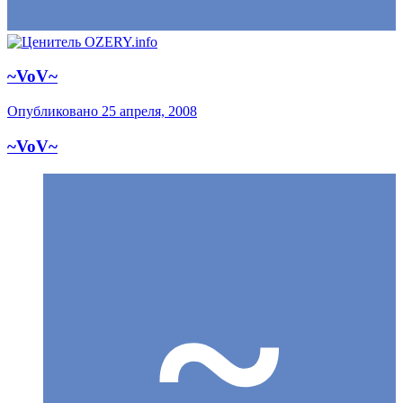
~VoV~
Опубликовано
25 апреля, 2008
~VoV~