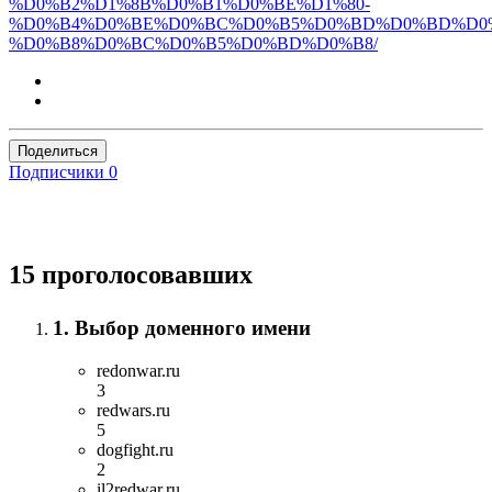
%D0%B2%D1%8B%D0%B1%D0%BE%D1%80-
%D0%B4%D0%BE%D0%BC%D0%B5%D0%BD%D0%BD%D0
%D0%B8%D0%BC%D0%B5%D0%BD%D0%B8/
Поделиться
Подписчики
0
15 проголосовавших
1. Выбор доменного имени
redonwar.ru
3
redwars.ru
5
dogfight.ru
2
il2redwar.ru