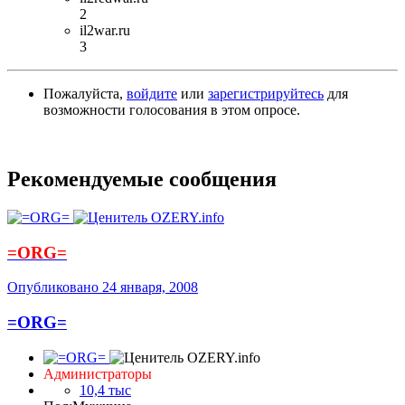
2
il2war.ru
3
Пожалуйста,
войдите
или
зарегистрируйтесь
для
возможности голосования в этом опросе.
Рекомендуемые сообщения
=ORG=
Опубликовано
24 января, 2008
=ORG=
Администраторы
10,4 тыс