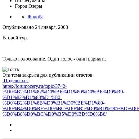
Пол:
Мужчина
Город:
Озёры
Жалоба
Опубликовано
24 января, 2008
Второй тур.
Только голосование. Один голос - один вариант.
Эта тема закрыта для публикации ответов.
Поделиться
https://forumozery.ru/topic/3742-
%D0%B2%D1%82%D0%BE%D1%80%D0%BE%D0%B9-
%D1%82%D1%83%D1%80-
%D0%B2%D1%8B%D0%B1%D0%BE%D1%80-
%D0%B4%D0%BE%D0%BC%D0%B5%D0%BD%D0%BD%D0
%D0%B8%D0%BC%D0%B5%D0%BD%D0%B8/