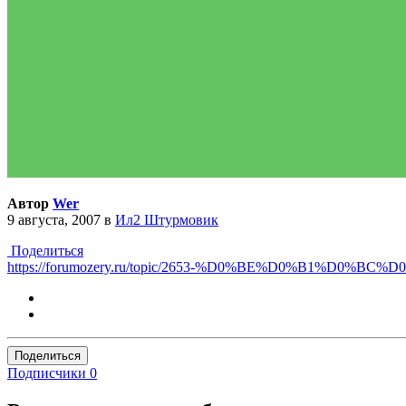
Автор
Wer
9 августа, 2007
в
Ил2 Штурмовик
Поделиться
https://forumozery.ru/topic/2653-%D0%BE%D0%B1
Поделиться
Подписчики
0