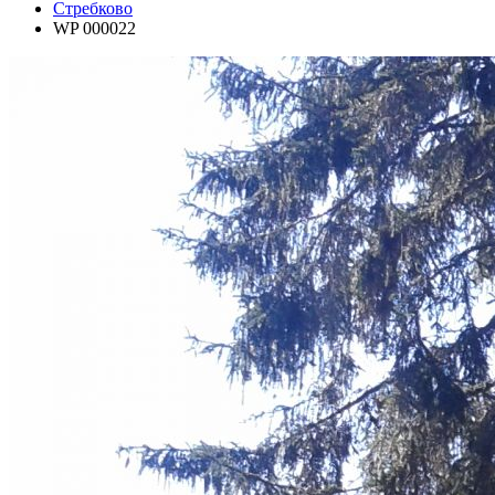
Стребково
WP 000022