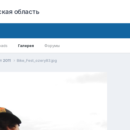
кая область
oads
Галерея
Форумы
т 2011
Bike_Fest_ozery83.jpg