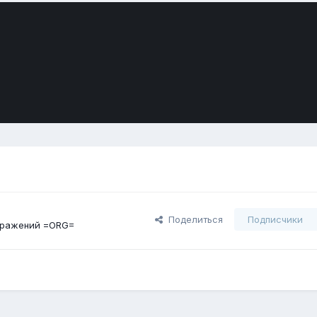
Поделиться
Подписчики
бражений =ORG=