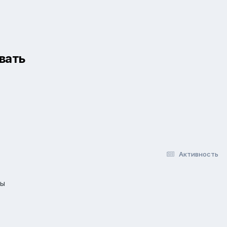
вать
Активность
лы