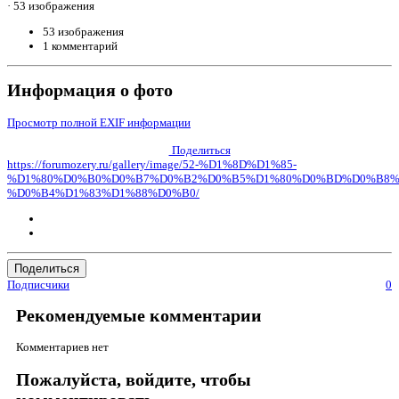
· 53 изображения
53 изображения
1 комментарий
Информация о фото
Просмотр полной EXIF информации
Поделиться
https://forumozery.ru/gallery/image/52-%D1%8D%D1%85-
%D1%80%D0%B0%D0%B7%D0%B2%D0%B5%D1%80%D0%BD%D0%B8%
%D0%B4%D1%83%D1%88%D0%B0/
Поделиться
Подписчики
0
Рекомендуемые комментарии
Комментариев нет
Пожалуйста, войдите, чтобы