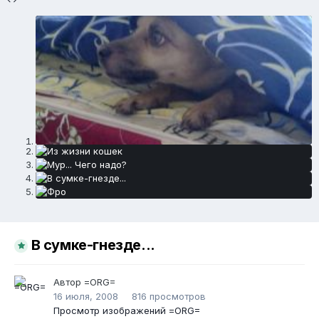
В сумке-гнезде...
Автор
=ORG=
16 июля, 2008
816 просмотров
Просмотр изображений =ORG=