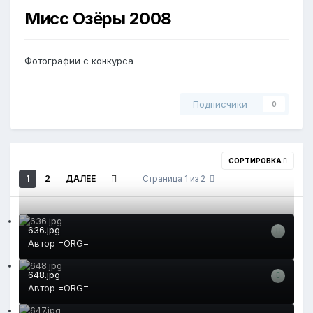
Мисс Озёры 2008
Фотографии с конкурса
Подписчики
0
СОРТИРОВКА
1
2
ДАЛЕЕ
Страница 1 из 2
636.jpg
Автор
=ORG=
648.jpg
Автор
=ORG=